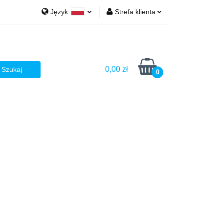
Język
Strefa klienta
Ż
Polski
Zaloguj się
English
Zarejestruj się
Dodaj zgłoszenie
0,00 zł
0
Zgody cookies
AŻ