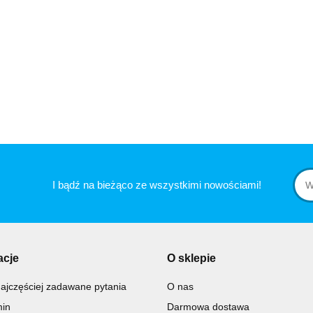
I bądź na bieżąco ze wszystkimi nowościami!
acje
O sklepie
ajczęściej zadawane pytania
O nas
in
Darmowa dostawa