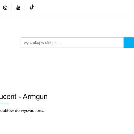
 GSM
NEONY LED
ZESTAWY
WYPRZEDA
FA GSM
NEONY LED
ZESTAWY
WYPRZED
ucent - Armgun
oduktów do wyświetlenia