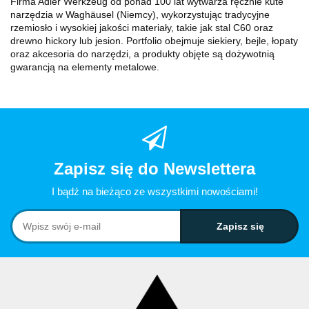
Firma Adler Werkzeug od ponad 100 lat wytwarza ręcznie kute
narzędzia w Waghäusel (Niemcy), wykorzystując tradycyjne
rzemiosło i wysokiej jakości materiały, takie jak stal C60 oraz
drewno hickory lub jesion. Portfolio obejmuje siekiery, bejle, łopaty
oraz akcesoria do narzędzi, a produkty objęte są dożywotnią
gwarancją na elementy metalowe.
Zapisz się do Newslettera
I bądź na bieżąco ze wszystkimi nowościami!