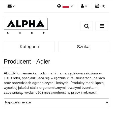
(
0
)
Polski
Zaloguj się
English
Zarejestruj się
Dodaj zgłoszenie
Zgody cookies
Kategorie
Szukaj
Producent - Adler
ADLER to niemiecka, rodzinna firma narzędziowa założona w
1919 roku, specjalizująca się w ręcznie kutej siekierach, bejlach
oraz narzędziach ogrodniczych i leśnych. Produkty marki łączą
wysokiej jakości stal z ergonomicznymi, trwałymi trzonkami,
zapewniając wydajność i niezawodność w pracy i rekreacji.