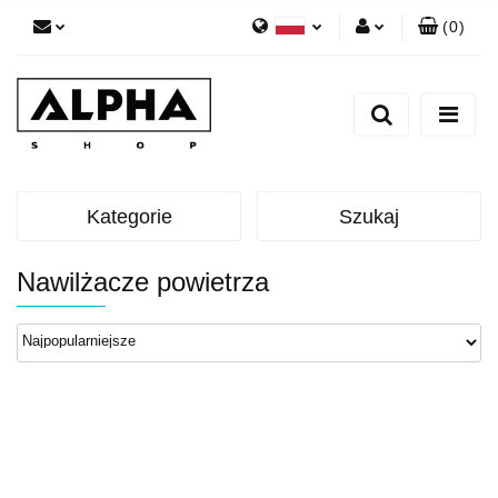
(
0
)
Polski
Zaloguj się
English
Zarejestruj się
Dodaj zgłoszenie
Zgody cookies
Kategorie
Szukaj
Nawilżacze powietrza