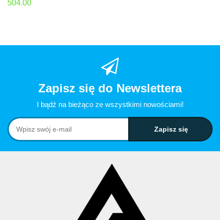
504.00
Zapisz się do Newslettera
I bądź na bieżąco ze wszystkimi nowościami!