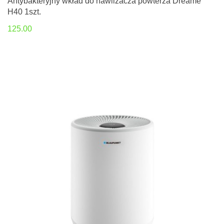
Antybakteryjny wkład do nawilżacza powterza Dreame
H40 1szt.
125.00