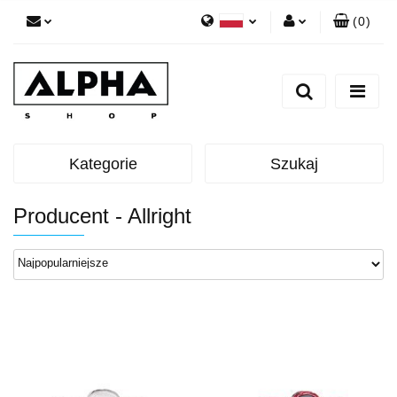
(
0
)
Polski
Zaloguj się
English
Zarejestruj się
Dodaj zgłoszenie
Zgody cookies
Kategorie
Szukaj
Producent - Allright