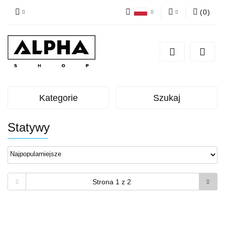
(
0
)
Polski
Zaloguj się
English
Zarejestruj się
Dodaj zgłoszenie
Zgody cookies
Kategorie
Szukaj
Statywy