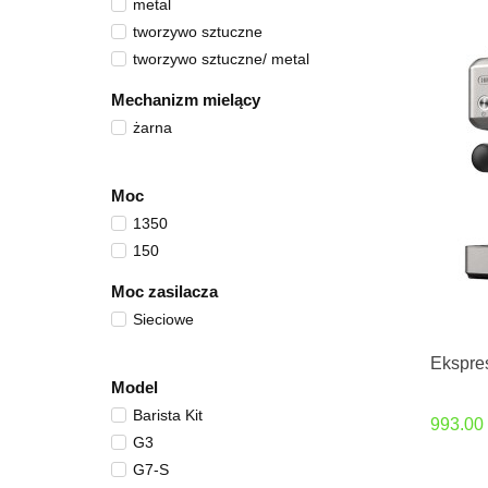
metal
tworzywo sztuczne
tworzywo sztuczne/ metal
Mechanizm mielący
żarna
Moc
1350
150
Moc zasilacza
Sieciowe
Ekspre
Model
Barista Kit
993.00
G3
G7-S