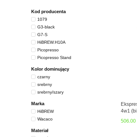
Kod producenta
1079
G3-black
G7-S
HiBREW.H10A
Picopresso
Picopresso Stand
Kolor dominujący
czarny
srebrny
srebrny/szary
Marka
Ekspre
4w1 (bi
HiBREW
Wacaco
506.00
Materiał