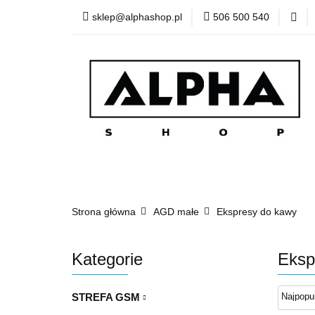
sklep@alphashop.pl
506 500 540
STREF
Wszystkie kategorie
STRE
Strona główna
AGD małe
Ekspresy do kawy
Kategorie
Eksp
STREFA GSM