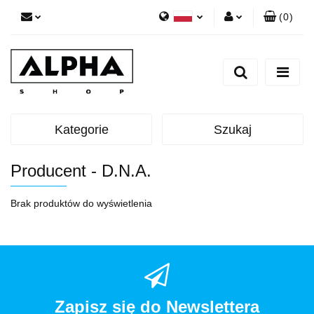
(
0
)
Polski
Zaloguj się
English
Zarejestruj się
Dodaj zgłoszenie
Zgody cookies
Kategorie
Szukaj
Producent - D.N.A.
Brak produktów do wyświetlenia
Zapisz się do Newslettera