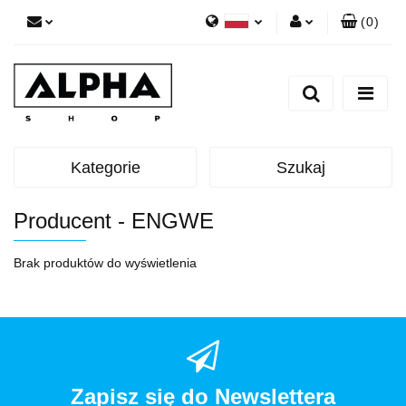
(
0
)
Polski
Zaloguj się
English
Zarejestruj się
Dodaj zgłoszenie
Zgody cookies
Kategorie
Szukaj
Producent - ENGWE
Brak produktów do wyświetlenia
Zapisz się do Newslettera