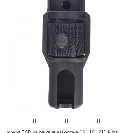
Uchwyt ESP na pałkę teleskopową 16'', 18'', 21'', klips