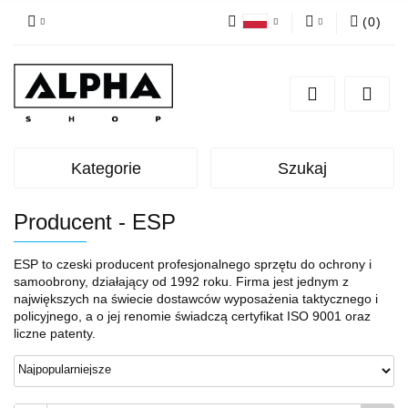
(
0
)
Polski
Zaloguj się
English
Zarejestruj się
Dodaj zgłoszenie
Zgody cookies
Kategorie
Szukaj
Producent - ESP
ESP to czeski producent profesjonalnego sprzętu do ochrony i
samoobrony, działający od 1992 roku. Firma jest jednym z
największych na świecie dostawców wyposażenia taktycznego i
policyjnego, a o jej renomie świadczą certyfikat ISO 9001 oraz
liczne patenty.