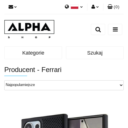
(
0
)
Polski
Zaloguj się
English
Zarejestruj się
Dodaj zgłoszenie
Zgody cookies
Kategorie
Szukaj
Producent - Ferrari