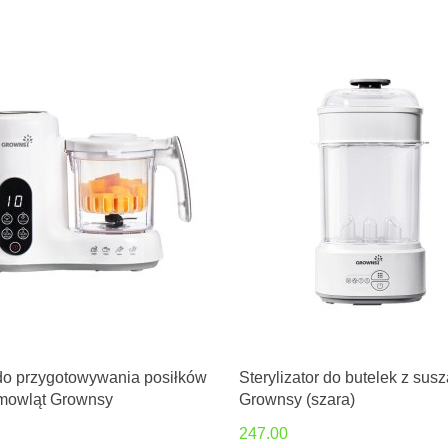
do przygotowywania posiłków
Sterylizator do butelek z sus
emowląt Grownsy
Grownsy (szara)
247.00