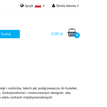
Język
Strefa klienta
Ż
Polski
Zaloguj się
English
Zarejestruj się
Dodaj zgłoszenie
0,00 zł
0
Zgody cookies
AŻ
t i rodziców, takich jak podgrzewacze do butelek,
e, funkcjonalności i nowoczesnym designie, aby
 wielu rynkach międzynarodowych.