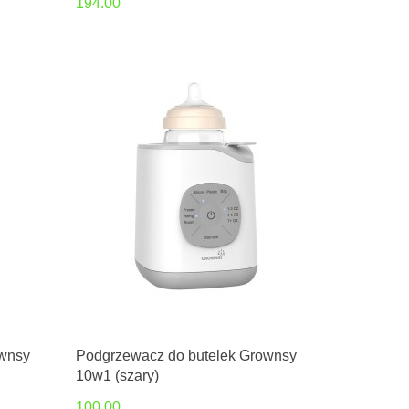
194.00
ownsy
Podgrzewacz do butelek Grownsy
10w1 (szary)
100.00