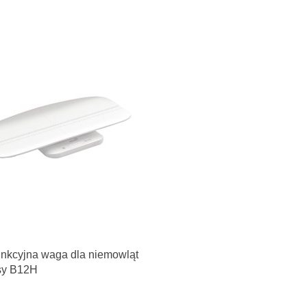
unkcyjna waga dla niemowląt
sy B12H