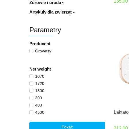
135.00
Zdrowie i uroda
Artykuły dla zwierząt
Parametry
Producent
Grownsy
Net weight
1070
1720
1800
300
400
Laktat
4500
540
600
Pokaż
212.00