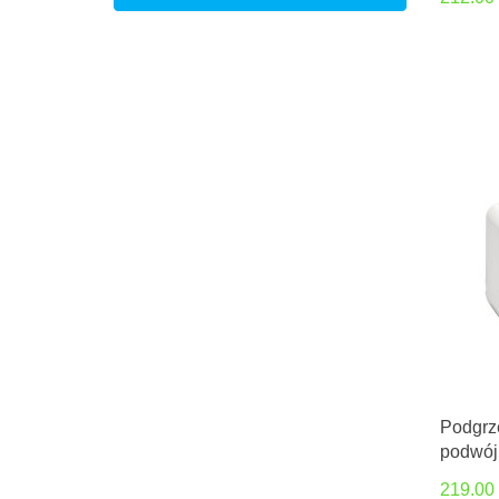
660
700
800
950
Podgrz
podwój
219.00