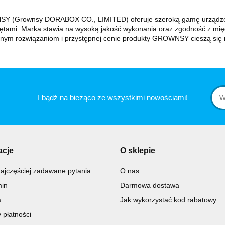
 (Grownsy DORABOX CO., LIMITED) oferuje szeroką gamę urządzeń i
ętami. Marka stawia na wysoką jakość wykonania oraz zgodność z mi
znym rozwiązaniom i przystępnej cenie produkty GROWNSY cieszą się r
I bądź na bieżąco ze wszystkimi nowościami!
acje
O sklepie
ajczęściej zadawane pytania
O nas
in
Darmowa dostawa
a
Jak wykorzystać kod rabatowy
 płatności