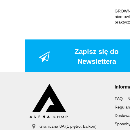
GROWNSY
niemowl
praktyc
Zapisz się do
Newslettera
Inform
FAQ – N
Regulam
Dostaw
Sposoby
Graniczna 8A (1 piętro, balkon)