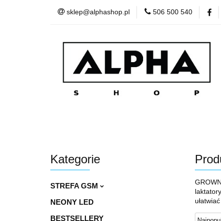
sklep@alphashop.pl
506 500 540
STREFA
Wszystkie kategorie
STRE
Kategorie
Prod
GROWNSY 
STREFA GSM
laktator
ułatwia
NEONY LED
BESTSELLERY