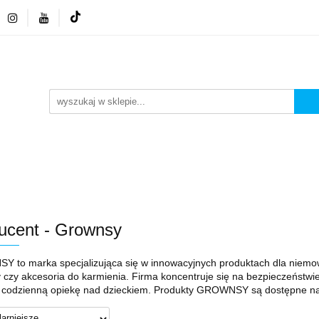
 GSM
NEONY LED
ZESTAWY
WYPRZEDA
FA GSM
NEONY LED
ZESTAWY
WYPRZED
ucent - Grownsy
to marka specjalizująca się w innowacyjnych produktach dla niemowlą
y czy akcesoria do karmienia. Firma koncentruje się na bezpieczeństwi
ć codzienną opiekę nad dzieckiem. Produkty GROWNSY są dostępne na