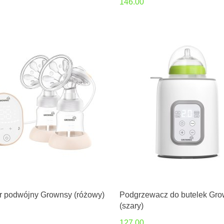
146.00
or podwójny Grownsy (różowy)
Podgrzewacz do butelek Gr
(szary)
127.00