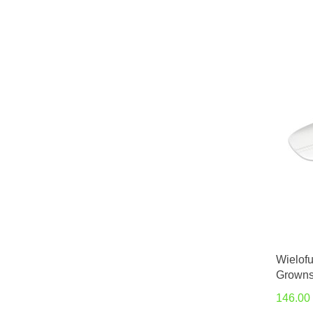
Wielof
Grown
146.00