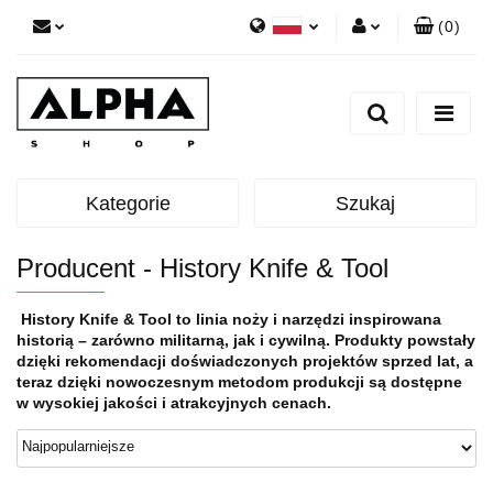
(
0
)
Polski
Zaloguj się
English
Zarejestruj się
Dodaj zgłoszenie
Zgody cookies
Kategorie
Szukaj
Producent - History Knife & Tool
History Knife & Tool to linia noży i narzędzi inspirowana
historią – zarówno militarną, jak i cywilną. Produkty powstały
dzięki rekomendacji doświadczonych projektów sprzed lat, a
teraz dzięki nowoczesnym metodom produkcji są dostępne
w wysokiej jakości i atrakcyjnych cenach.