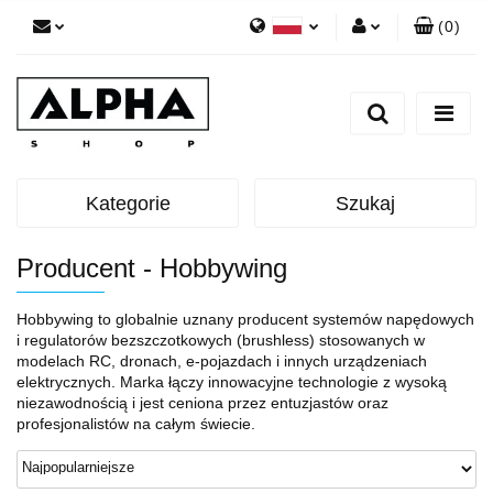
(
0
)
Polski
Zaloguj się
English
Zarejestruj się
Dodaj zgłoszenie
Zgody cookies
Kategorie
Szukaj
Producent - Hobbywing
Hobbywing to globalnie uznany producent systemów napędowych
i regulatorów bezszczotkowych (brushless) stosowanych w
modelach RC, dronach, e-pojazdach i innych urządzeniach
elektrycznych. Marka łączy innowacyjne technologie z wysoką
niezawodnością i jest ceniona przez entuzjastów oraz
profesjonalistów na całym świecie.