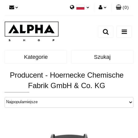
(
0
)
Polski
Zaloguj się
English
Zarejestruj się
Dodaj zgłoszenie
Zgody cookies
Kategorie
Szukaj
Producent - Hoernecke Chemische
Fabrik GmbH & Co. KG