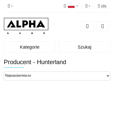
(
0
)
Polski
Zaloguj się
English
Zarejestruj się
Dodaj zgłoszenie
Zgody cookies
Kategorie
Szukaj
Producent - Hunterland