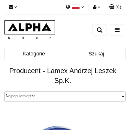
(
0
)
Polski
Zaloguj się
English
Zarejestruj się
Dodaj zgłoszenie
Zgody cookies
Kategorie
Szukaj
Producent - Lamex Andrzej Leszek
Sp.K.