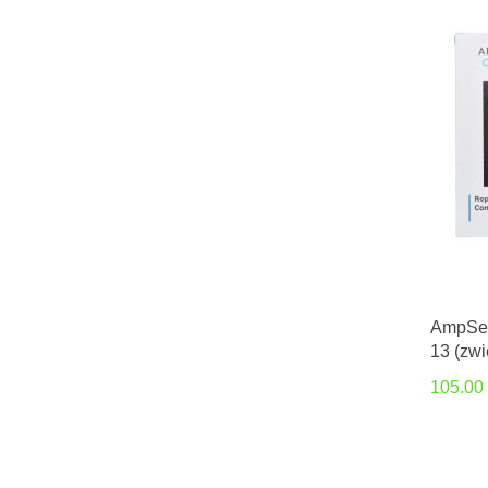
AmpSent
13 (zw
mAh)
105.00