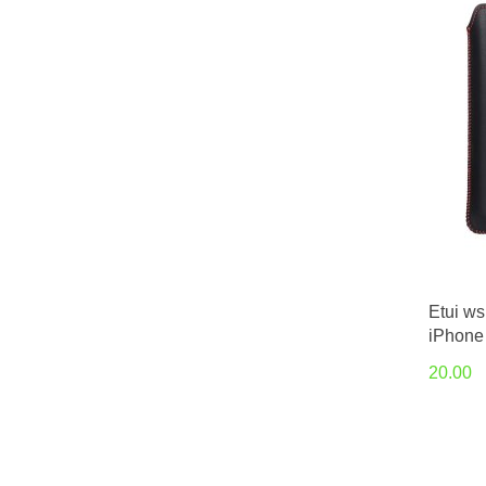
Etui w
iPhone
MAX/1
20.00
15 PL
8/A20s