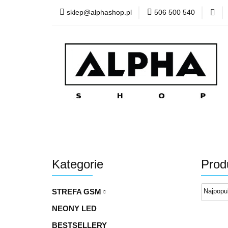
sklep@alphashop.pl
506 500 540
STREF
Wszystkie kategorie
STRE
Kategorie
Prod
STREFA GSM
NEONY LED
BESTSELLERY