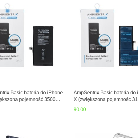
rix Basic bateria do iPhone
AmpSentrix Basic bateria do
iększona pojemność 3500
X (zwiększona pojemność 3
mAh)
90.00