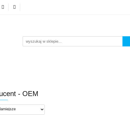
A GSM
NEONY LED
ZESTAWY
WYPRZEDA
FA GSM
NEONY LED
ZESTAWY
WYPRZEDA
ucent - OEM