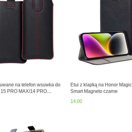
suwane na telefon wsuwka do
Etui z klapką na Honor Magic
 15 PRO MAX/14 PRO
Smart Magneto czarne
3 PRO MAX/ 12 PRO MAX/
14.00
US /Samsung NOTE
/A71/A52 4G/5