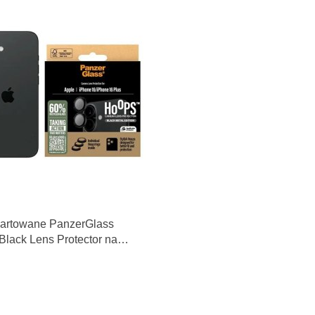
hartowane PanzerGlass
lack Lens Protector na
do iPhone 16 / 16 Plus