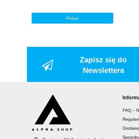
Pokaż
Zapisz się do
Newslettera
Inform
FAQ – N
Regulam
Dostaw
Sposoby