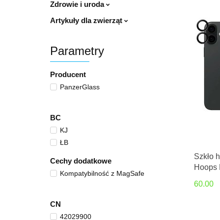
Zdrowie i uroda
Artykuły dla zwierząt
Parametry
Producent
PanzerGlass
BC
KJ
ŁB
Szkło 
Cechy dodatkowe
Hoops B
Kompatybilność z MagSafe
aparat 
60.00
CN
42029900