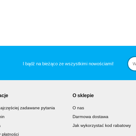
I bądź na bieżąco ze wszystkimi nowościami!
acje
O sklepie
ajczęściej zadawane pytania
O nas
in
Darmowa dostawa
a
Jak wykorzystać kod rabatowy
 płatności