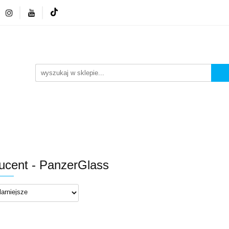
 GSM
NEONY LED
ZESTAWY
WYPRZEDA
FA GSM
NEONY LED
ZESTAWY
WYPRZED
ucent - PanzerGlass