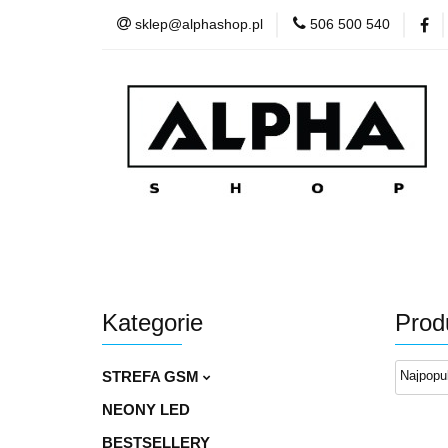
sklep@alphashop.pl
506 500 540
STREFA
Wszystkie kategorie
STRE
Kategorie
Prod
STREFA GSM
NEONY LED
BESTSELLERY