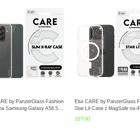
ARE by PanzerGlass Fashion
Etui CARE by PanzerGlass F
na Samsung Galaxy A56 5G -
Star Lit Case z MagSafe na 
czyste
16 Pro - białe
107.00