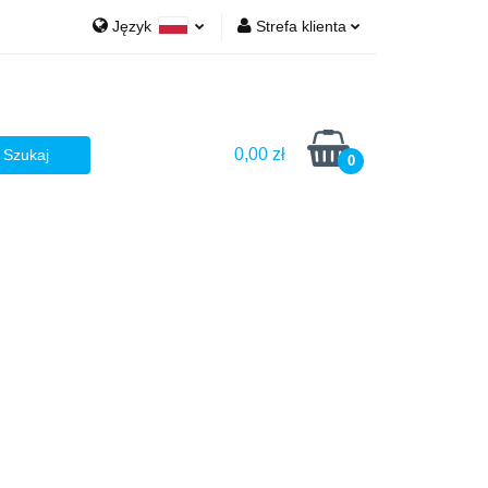
Język
Strefa klienta
Ż
Polski
Zaloguj się
English
Zarejestruj się
Dodaj zgłoszenie
0,00 zł
0
Zgody cookies
AŻ