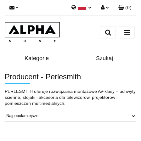
(
0
)
Polski
Zaloguj się
English
Zarejestruj się
Dodaj zgłoszenie
Zgody cookies
Kategorie
Szukaj
Producent - Perlesmith
PERLESMITH oferuje rozwiązania montażowe AV-klasy – uchwyty
ścienne, stojaki i akcesoria dla telewizorów, projektorów i
pomieszczeń multimedialnych.