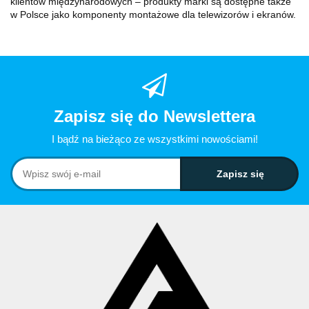
klientów międzynarodowych – produkty marki są dostępne także
w Polsce jako komponenty montażowe dla telewizorów i ekranów.
Zapisz się do Newslettera
I bądź na bieżąco ze wszystkimi nowościami!