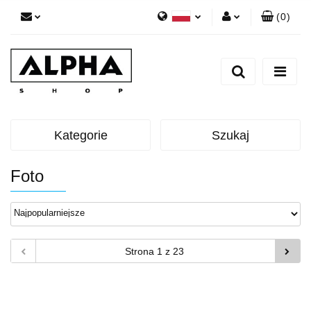
(
0
)
Polski
Zaloguj się
English
Zarejestruj się
Dodaj zgłoszenie
Zgody cookies
Kategorie
Szukaj
Foto