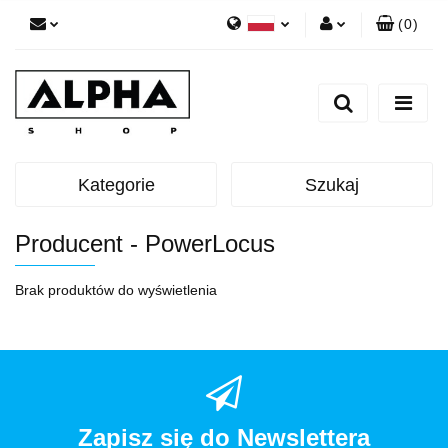
(
0
)
Polski
Zaloguj się
English
Zarejestruj się
Dodaj zgłoszenie
Zgody cookies
Kategorie
Szukaj
Producent - PowerLocus
Brak produktów do wyświetlenia
Zapisz się do Newslettera