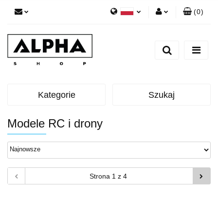
(
0
)
Polski
Zaloguj się
English
Zarejestruj się
Dodaj zgłoszenie
Zgody cookies
Kategorie
Szukaj
Modele RC i drony