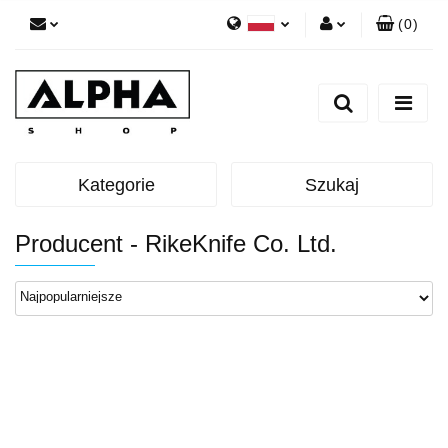
(
0
)
Polski
Zaloguj się
English
Zarejestruj się
Dodaj zgłoszenie
Zgody cookies
Kategorie
Szukaj
Producent - RikeKnife Co. Ltd.