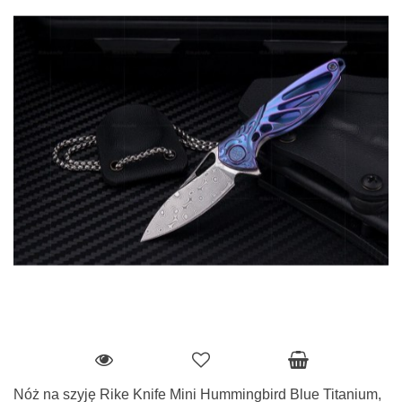
Nóż na szyję Rike Knife Mini Hummingbird Blue Titanium,