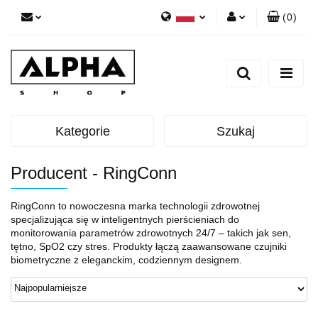
(
0
)
Polski
Zaloguj się
English
Zarejestruj się
Dodaj zgłoszenie
Zgody cookies
Kategorie
Szukaj
Producent - RingConn
RingConn to nowoczesna marka technologii zdrowotnej
specjalizująca się w inteligentnych pierścieniach do
monitorowania parametrów zdrowotnych 24/7 – takich jak sen,
tętno, SpO2 czy stres. Produkty łączą zaawansowane czujniki
biometryczne z eleganckim, codziennym designem.