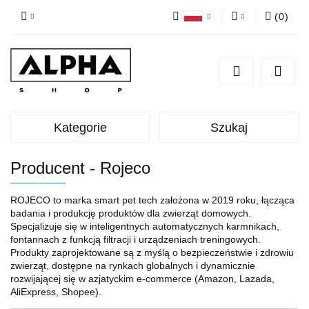
(
0
)
Polski
Zaloguj się
English
Zarejestruj się
Dodaj zgłoszenie
Zgody cookies
Kategorie
Szukaj
Producent - Rojeco
ROJECO to marka smart pet tech założona w 2019 roku, łącząca
badania i produkcję produktów dla zwierząt domowych.
Specjalizuje się w inteligentnych automatycznych karmnikach,
fontannach z funkcją filtracji i urządzeniach treningowych.
Produkty zaprojektowane są z myślą o bezpieczeństwie i zdrowiu
zwierząt, dostępne na rynkach globalnych i dynamicznie
rozwijającej się w azjatyckim e-commerce (Amazon, Lazada,
AliExpress, Shopee).