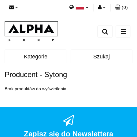
(
0
)
Polski
Zaloguj się
English
Zarejestruj się
Dodaj zgłoszenie
Zgody cookies
Kategorie
Szukaj
Producent - Sytong
Brak produktów do wyświetlenia
Zapisz się do Newslettera