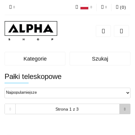
(
0
)
Polski
Zaloguj się
English
Zarejestruj się
Dodaj zgłoszenie
Zgody cookies
Kategorie
Szukaj
Pałki teleskopowe