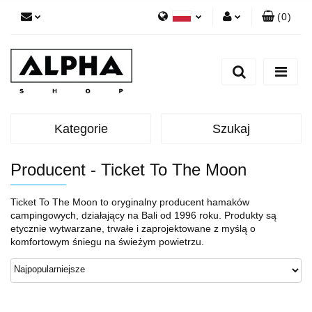
(
0
)
Polski
Zaloguj się
English
Zarejestruj się
Dodaj zgłoszenie
Zgody cookies
Kategorie
Szukaj
Producent - Ticket To The Moon
Ticket To The Moon to oryginalny producent hamaków
campingowych, działający na Bali od 1996 roku. Produkty są
etycznie wytwarzane, trwałe i zaprojektowane z myślą o
komfortowym śniegu na świeżym powietrzu.