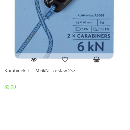
Karabinek TTTM 6kN - zestaw 2szt.
82.00