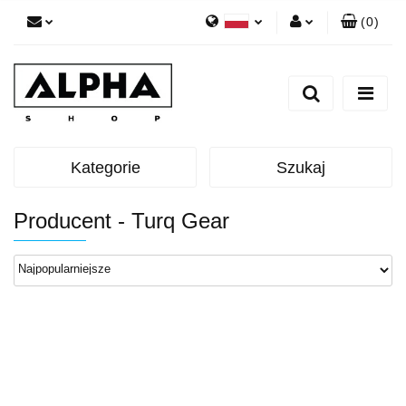
(
0
)
Polski
Zaloguj się
English
Zarejestruj się
Dodaj zgłoszenie
Zgody cookies
Kategorie
Szukaj
Producent - Turq Gear