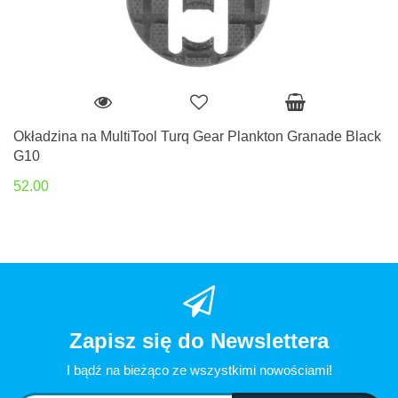
Okładzina na MultiTool Turq Gear Plankton Granade Black
G10
52.00
Zapisz się do Newslettera
I bądź na bieżąco ze wszystkimi nowościami!