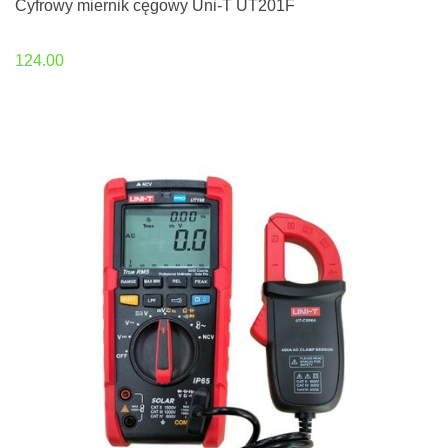
Cyfrowy miernik cęgowy Uni-T UT201F
124.00