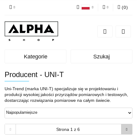
(
0
)
Polski
Zaloguj się
English
Zarejestruj się
Dodaj zgłoszenie
Zgody cookies
Kategorie
Szukaj
Producent - UNI-T
Uni-Trend (marka UNI-T) specjalizuje się w projektowaniu i
produkcji wysokiej jakości przyrządów pomiarowych i testowych,
dostarczając rozwiązania pomiarowe na całym świecie.