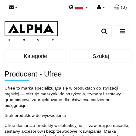
(
0
)
Polski
Zaloguj się
English
Zarejestruj się
Dodaj zgłoszenie
Zgody cookies
Kategorie
Szukaj
Producent - Ufree
Ufree to marka specjalizująca się w produktach do stylizacji
męskiej — oferuje maszynki do strzyżenia, trymery i zestawy
groomingowe zaprojektowane dla ułatwienia codziennej
pielęgnacji.
Brak produktów do wyświetlenia
Ufree dostarcza produkty wielofunkcyjne — zawierające nasadki,
zestawy akcesoriów i bezprzewodowe rozwiązania. Marka