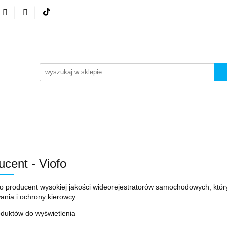
A GSM
NEONY LED
ZESTAWY
WYPRZEDA
FA GSM
NEONY LED
ZESTAWY
WYPRZEDA
ucent - Viofo
 producent wysokiej jakości wideorejestratorów samochodowych, który
ania i ochrony kierowcy
oduktów do wyświetlenia