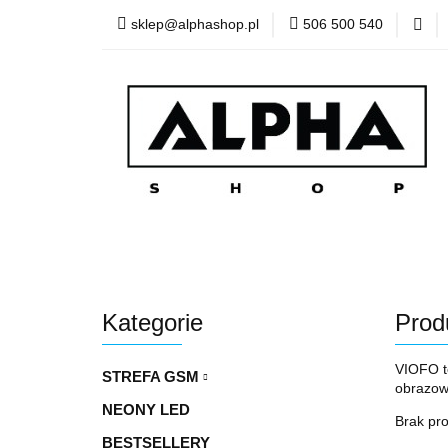
sklep@alphashop.pl
506 500 540
STREF
Wszystkie kategorie
STRE
Kategorie
Prod
VIOFO to
STREFA GSM
obrazow
NEONY LED
Brak pr
BESTSELLERY