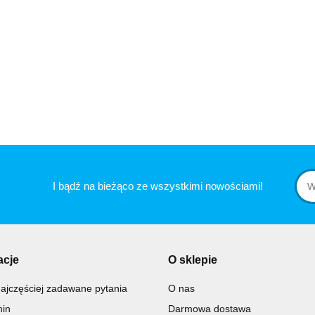
I bądź na bieżąco ze wszystkimi nowościami!
acje
O sklepie
ajczęściej zadawane pytania
O nas
in
Darmowa dostawa