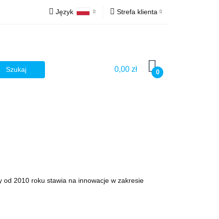
Język
Strefa klienta
Ż
Polski
Zaloguj się
English
Zarejestruj się
Dodaj zgłoszenie
0,00 zł
0
Zgody cookies
Ż
 od 2010 roku stawia na innowacje w zakresie