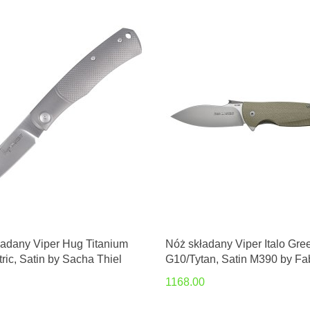
ładany Viper Hug Titanium
Nóż składany Viper Italo Gre
ic, Satin by Sacha Thiel
G10/Tytan, Satin M390 by Fab
Silvestrelli (V5944GG)
1168.00