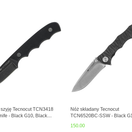
 szyję Tecnocut TCN3418
Nóż składany Tecnocut
ife - Black G10, Black
TCN6520BC-SSW - Black G1
ashed 440
Stonewashed 440
150.00