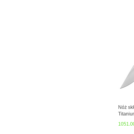
Nóż sk
Titaniu
Carbon
1051.0
Voxnæs