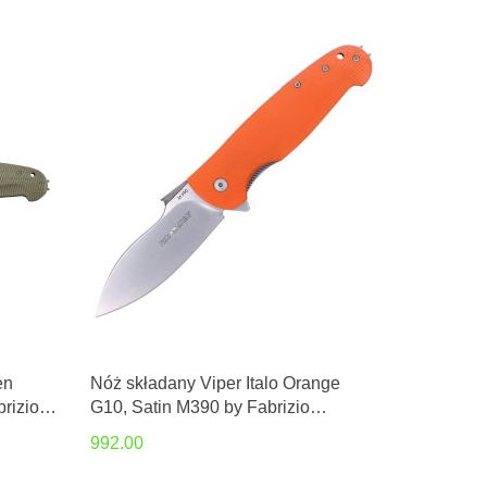
en
Nóż składany Viper Italo Orange
rizio
G10, Satin M390 by Fabrizio
Silvestrelli (V5948GO)
992.00