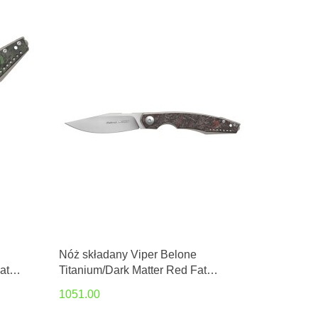
Nóż składany Viper Belone
at
Titanium/Dark Matter Red Fat
r
Carbon, Satin M390 by Jesper
1051.00
Voxnæs (V5970TIFCR)