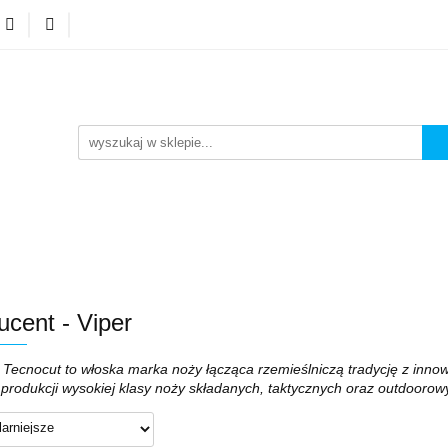
A GSM
NEONY LED
ZESTAWY
WYPRZEDA
FA GSM
NEONY LED
ZESTAWY
WYPRZEDA
ucent - Viper
y Tecnocut to włoska marka noży łącząca rzemieślniczą tradycję z in
produkcji wysokiej klasy noży składanych, taktycznych oraz outdoorow