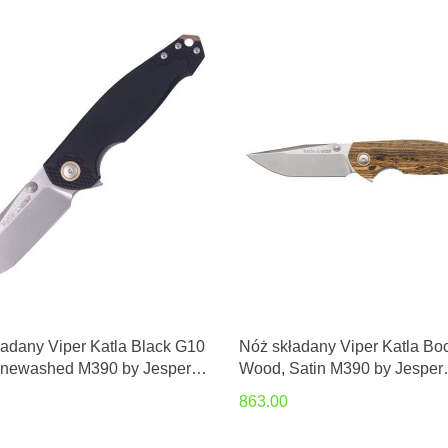
adany Viper Katla Black G10
Nóż składany Viper Katla Bo
onewashed M390 by Jesper
Wood, Satin M390 by Jesper
s (V5982GB3D)
Voxnæs (V5985BC)
863.00