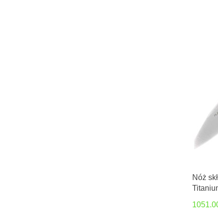
Nóż skł
Titaniu
Simone
1051.0