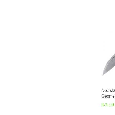
Nóż sk
Geometr
875.00