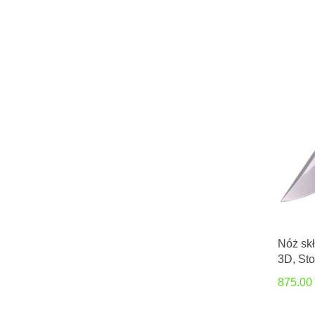
Nóż skł
3D, St
Voxnæ
875.00