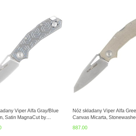
adany Viper Alfa Gray/Blue
Nóż składany Viper Alfa Gre
m, Satin MagnaCut by
Canvas Micarta, Stonewashe
 Tonolli (V6020TI3DBL)
MagnaCut by Simone Tonolli
0
887.00
(V6022CG)