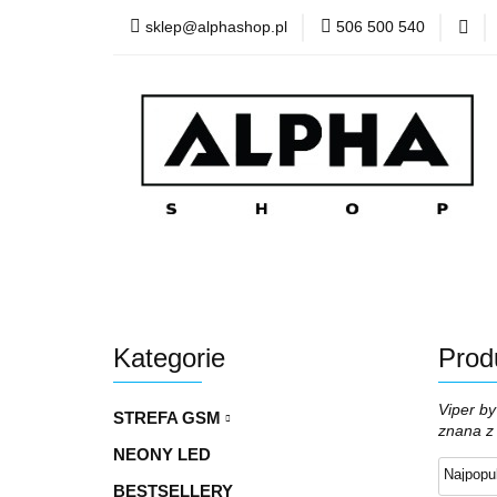
sklep@alphashop.pl
506 500 540
STREF
Wszystkie kategorie
STRE
Kategorie
Prod
Viper b
STREFA GSM
znana z 
NEONY LED
BESTSELLERY