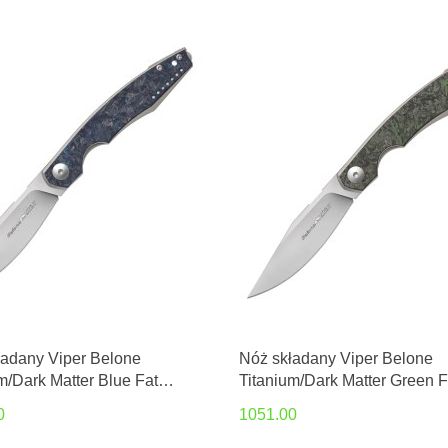
ładany Viper Belone
Nóż składany Viper Belone
m/Dark Matter Blue Fat
Titanium/Dark Matter Green F
, Satin M390 by Jesper
Carbon, Satin M390 by Jespe
0
1051.00
 (V5970TIFCB)
Voxnæs (V5970TIFCV)