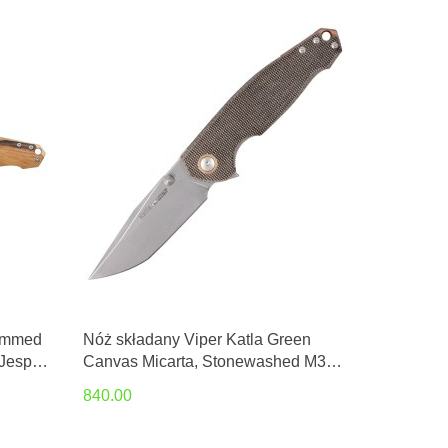
lammed
Nóż składany Viper Katla Green
Jesper
Canvas Micarta, Stonewashed M390
by Jesper Voxnæs (V5982CG)
840.00