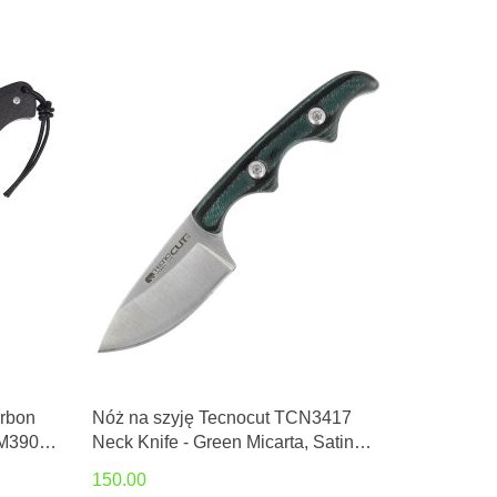
arbon
Nóż na szyję Tecnocut TCN3417
 M390
Neck Knife - Green Micarta, Satin
74FC)
440
150.00