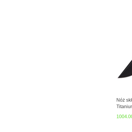
Nóż sk
Titani
by Jas
1004.0