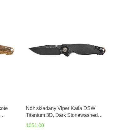
cote
Nóż składany Viper Katla DSW
Titanium 3D, Dark Stonewashed
M390 by Jasper Voxnæs
1051.00
(V5984TI3D)