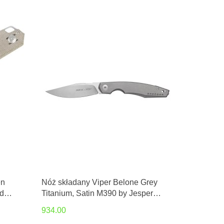
en
Nóż składany Viper Belone Grey
d
Titanium, Satin M390 by Jesper
Voxnæs (V5970TITI)
934.00