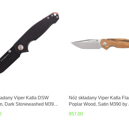
ładany Viper Katla DSW
Nóż składany Viper Katla F
um, Dark Stonewashed M390
Poplar Wood, Satin M390 by 
per Voxnæs (V5984TI)
Voxnæs (V5985PI)
0
957.00