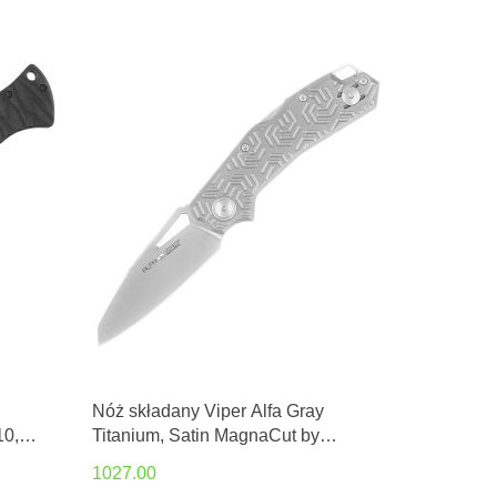
Nóż składany Viper Alfa Gray
0,
Titanium, Satin MagnaCut by
Simone Tonolli (V6020TI3D)
1027.00