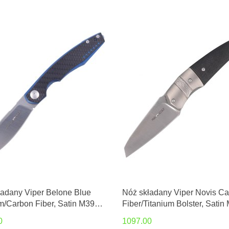
ładany Viper Belone Blue
Nóż składany Viper Novis C
m/Carbon Fiber, Satin M390
Fiber/Titanium Bolster, Satin
per Voxnæs (V5970BLFC)
by Fabrizio Silvestrelli (V59
0
1097.00