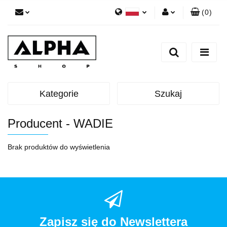
(
0
)
Polski
Zaloguj się
English
Zarejestruj się
Dodaj zgłoszenie
Zgody cookies
Kategorie
Szukaj
Producent - WADIE
Brak produktów do wyświetlenia
Zapisz się do Newslettera