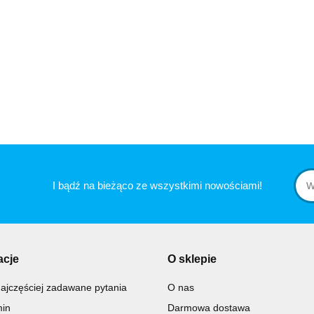
I bądź na bieżąco ze wszystkimi nowościami!
acje
O sklepie
ajczęściej zadawane pytania
O nas
in
Darmowa dostawa