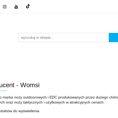
 GSM
NEONY LED
ZESTAWY
WYPRZEDA
FA GSM
NEONY LED
ZESTAWY
WYPRZED
ucent - Womsi
o marka noży outdoorowych i EDC produkowanych przez dużego chińsk
ch oraz noży taktycznych i użytkowych w atrakcyjnych cenach.
oduktów do wyświetlenia