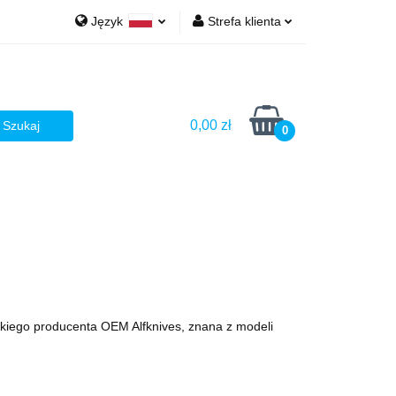
Język
Strefa klienta
Ż
Polski
Zaloguj się
English
Zarejestruj się
Dodaj zgłoszenie
0,00 zł
0
Zgody cookies
AŻ
iego producenta OEM Alfknives, znana z modeli