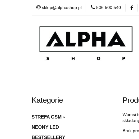
sklep@alphashop.pl
506 500 540
STREFA
Wszystkie kategorie
STRE
Kategorie
Prod
Womsi t
STREFA GSM
składany
NEONY LED
Brak pr
BESTSELLERY